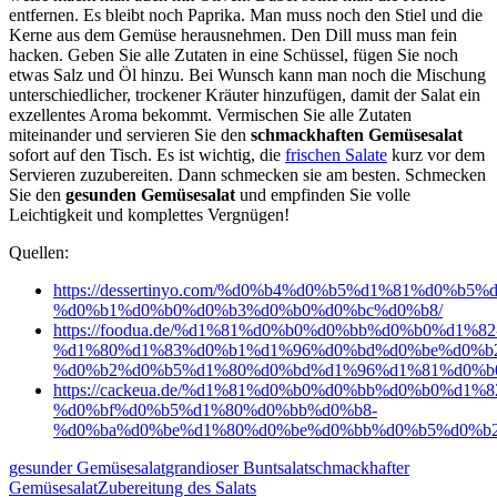
entfernen. Es bleibt noch Paprika. Man muss noch den Stiel und die
Kerne aus dem Gemüse herausnehmen. Den Dill muss man fein
hacken. Geben Sie alle Zutaten in eine Schüssel, fügen Sie noch
etwas Salz und Öl hinzu. Bei Wunsch kann man noch die Mischung
unterschiedlicher, trockener Kräuter hinzufügen, damit der Salat ein
exzellentes Aroma bekommt. Vermischen Sie alle Zutaten
miteinander und servieren Sie den
schmackhaften Gemüsesalat
sofort auf den Tisch. Es ist wichtig, die
frischen Salate
kurz vor dem
Servieren zuzubereiten. Dann schmecken sie am besten. Schmecken
Sie den
gesunden Gemüsesalat
und empfinden Sie volle
Leichtigkeit und komplettes Vergnügen!
Quellen:
https://dessertinyo.com/%d0%b4%d0%b5%d1%81%d0%b5
%d0%b1%d0%b0%d0%b3%d0%b0%d0%bc%d0%b8/
https://foodua.de/%d1%81%d0%b0%d0%bb%d0%b0%d1%82
%d1%80%d1%83%d0%b1%d1%96%d0%bd%d0%be%d0%b
%d0%b2%d0%b5%d1%80%d0%bd%d1%96%d1%81%d0%b
https://cackeua.de/%d1%81%d0%b0%d0%bb%d0%b0%d1%8
%d0%bf%d0%b5%d1%80%d0%bb%d0%b8-
%d0%ba%d0%be%d1%80%d0%be%d0%bb%d0%b5%d0%b2
gesunder Gemüsesalat
grandioser Buntsalat
schmackhafter
Gemüsesalat
Zubereitung des Salats