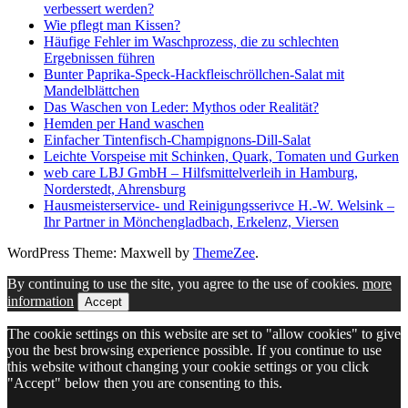
verbessert werden?
Wie pflegt man Kissen?
Häufige Fehler im Waschprozess, die zu schlechten
Ergebnissen führen
Bunter Paprika-Speck-Hackfleischröllchen-Salat mit
Mandelblättchen
Das Waschen von Leder: Mythos oder Realität?
Hemden per Hand waschen
Einfacher Tintenfisch-Champignons-Dill-Salat
Leichte Vorspeise mit Schinken, Quark, Tomaten und Gurken
web care LBJ GmbH – Hilfsmittelverleih in Hamburg,
Norderstedt, Ahrensburg
Hausmeisterservice- und Reinigungsserivce H.-W. Welsink –
Ihr Partner in Mönchengladbach, Erkelenz, Viersen
WordPress Theme: Maxwell by
ThemeZee
.
By continuing to use the site, you agree to the use of cookies.
more
information
Accept
The cookie settings on this website are set to "allow cookies" to give
you the best browsing experience possible. If you continue to use
this website without changing your cookie settings or you click
"Accept" below then you are consenting to this.