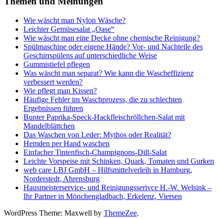
Themen und Meinungen
Wie wäscht man Nylon Wäsche?
Leichter Gemüsesalat „Oase“
Wie wäscht man eine Decke ohne chemische Reinigung?
Spülmaschine oder eigene Hände? Vor- und Nachteile des
Geschirrspülens auf unterschiedliche Weise
Gummistiefel pflegen
Was wäscht man separat? Wie kann die Wascheffizienz
verbessert werden?
Wie pflegt man Kissen?
Häufige Fehler im Waschprozess, die zu schlechten
Ergebnissen führen
Bunter Paprika-Speck-Hackfleischröllchen-Salat mit
Mandelblättchen
Das Waschen von Leder: Mythos oder Realität?
Hemden per Hand waschen
Einfacher Tintenfisch-Champignons-Dill-Salat
Leichte Vorspeise mit Schinken, Quark, Tomaten und Gurken
web care LBJ GmbH – Hilfsmittelverleih in Hamburg,
Norderstedt, Ahrensburg
Hausmeisterservice- und Reinigungsserivce H.-W. Welsink –
Ihr Partner in Mönchengladbach, Erkelenz, Viersen
WordPress Theme: Maxwell by
ThemeZee
.