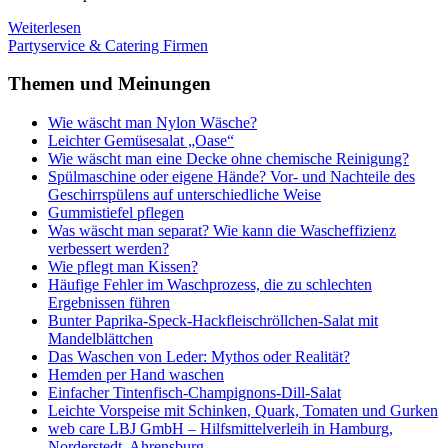
Weiterlesen
Partyservice & Catering Firmen
Themen und Meinungen
Wie wäscht man Nylon Wäsche?
Leichter Gemüsesalat „Oase“
Wie wäscht man eine Decke ohne chemische Reinigung?
Spülmaschine oder eigene Hände? Vor- und Nachteile des
Geschirrspülens auf unterschiedliche Weise
Gummistiefel pflegen
Was wäscht man separat? Wie kann die Wascheffizienz
verbessert werden?
Wie pflegt man Kissen?
Häufige Fehler im Waschprozess, die zu schlechten
Ergebnissen führen
Bunter Paprika-Speck-Hackfleischröllchen-Salat mit
Mandelblättchen
Das Waschen von Leder: Mythos oder Realität?
Hemden per Hand waschen
Einfacher Tintenfisch-Champignons-Dill-Salat
Leichte Vorspeise mit Schinken, Quark, Tomaten und Gurken
web care LBJ GmbH – Hilfsmittelverleih in Hamburg,
Norderstedt, Ahrensburg