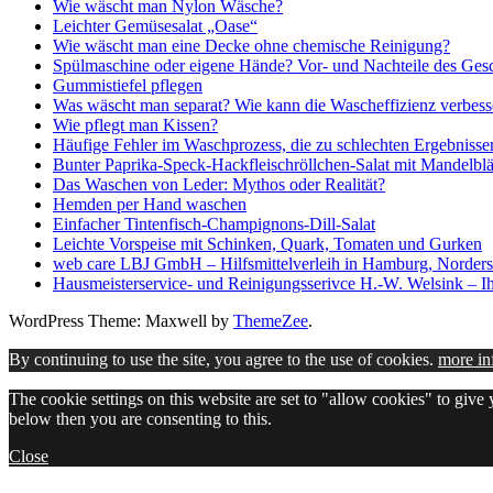
Wie wäscht man Nylon Wäsche?
Leichter Gemüsesalat „Oase“
Wie wäscht man eine Decke ohne chemische Reinigung?
Spülmaschine oder eigene Hände? Vor- und Nachteile des Gesch
Gummistiefel pflegen
Was wäscht man separat? Wie kann die Wascheffizienz verbess
Wie pflegt man Kissen?
Häufige Fehler im Waschprozess, die zu schlechten Ergebnisse
Bunter Paprika-Speck-Hackfleischröllchen-Salat mit Mandelblä
Das Waschen von Leder: Mythos oder Realität?
Hemden per Hand waschen
Einfacher Tintenfisch-Champignons-Dill-Salat
Leichte Vorspeise mit Schinken, Quark, Tomaten und Gurken
web care LBJ GmbH – Hilfsmittelverleih in Hamburg, Norders
Hausmeisterservice- und Reinigungsserivce H.-W. Welsink – Ih
WordPress Theme: Maxwell by
ThemeZee
.
By continuing to use the site, you agree to the use of cookies.
more in
The cookie settings on this website are set to "allow cookies" to give
below then you are consenting to this.
Close